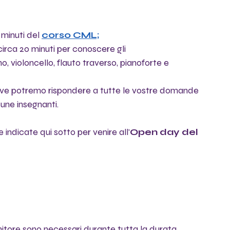
 minuti del
corso CML;
circa 20 minuti per conoscere gli 
lino, violoncello, flauto traverso, pianoforte e 
ve potremo rispondere a tutte le vostre domande 
une insegnanti.
 indicate qui sotto per venire all'
Open day del 
itore sono necessari durante tutta la durata 