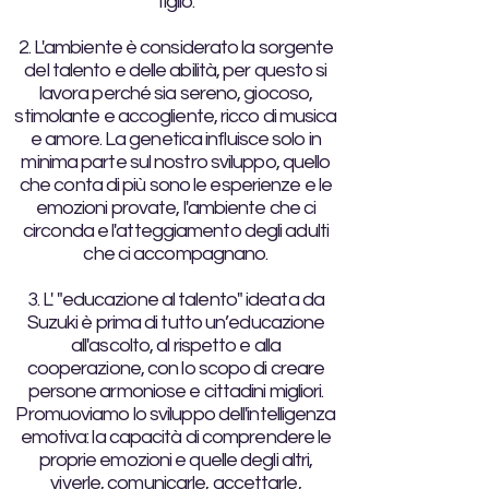
figlio.
2. L'ambiente è considerato la sorgente
del talento e delle abilità, per questo si
lavora perché sia sereno, giocoso,
stimolante e accogliente, ricco di musica
e amore. La genetica influisce solo in
minima parte sul nostro sviluppo, quello
che conta di più sono le esperienze e le
emozioni provate, l'ambiente che ci
circonda e l'atteggiamento degli adulti
che ci accompagnano.
3. L' "educazione al talento" ideata da
Suzuki è prima di tutto un’educazione
all'ascolto, al rispetto e alla
cooperazione, con lo scopo di creare
persone armoniose e cittadini migliori.
Promuoviamo lo sviluppo dell'intelligenza
emotiva: la capacità di comprendere le
proprie emozioni e quelle degli altri,
viverle, comunicarle, accettarle,