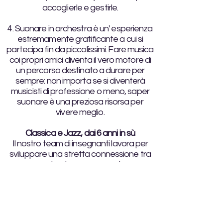
accoglierle e gestirle.
4. Suonare in orchestra è un' esperienza
estremamente gratificante a cui si
partecipa fin da piccolissimi. Fare musica
coi propri amici diventa il vero motore di
un percorso destinato a durare per
sempre: non importa se si diventerà
musicisti di professione o meno, saper
suonare è una preziosa risorsa per
vivere meglio.
Classica e Jazz, dai 6 anni in sù
Il nostro team di insegnanti lavora per
sviluppare una stretta connessione tra
percorso classico e percorso jazz, per
rendere entrambi più completi grazie all'
incontro di competenze differenti.
Creare e improvvisare sono parte di ogni
percorso, per poter esprimere se stessi
attraverso la musica.