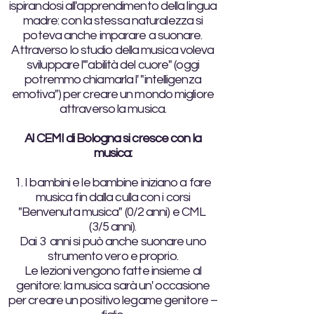
ispirandosi all'apprendimento della lingua
madre: con la stessa naturalezza si
poteva anche imparare a suonare.
Attraverso lo studio della musica voleva
sviluppare l'"abilità del cuore" (oggi
potremmo chiamarla l' "intelligenza
emotiva") per creare un mondo migliore
attraverso la musica.
Al CEMI di Bologna si cresce con la
musica:
1. I bambini e le bambine iniziano a fare
musica fin dalla culla con i corsi
"Benvenuta musica" (0/2 anni) e CML
(3/5 anni).
Dai 3 anni si può anche suonare uno
strumento vero e proprio.
Le lezioni vengono fatte insieme al
genitore: la musica sarà un' occasione
per creare un positivo legame genitore –