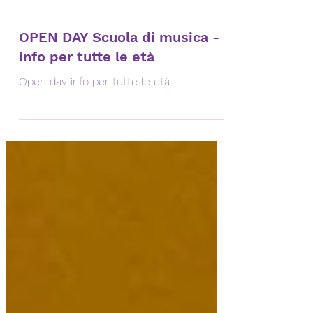
OPEN DAY Scuola di musica -
info per tutte le età
Open day info per tutte le età