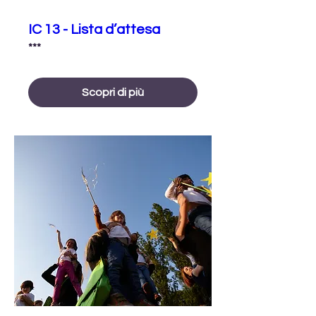
IC 13 - Lista d’attesa
***
Scopri di più