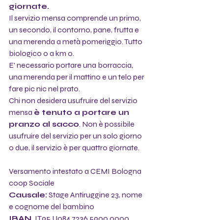
giornate.
Il servizio mensa comprende un primo, 
un secondo, il contorno, pane, frutta e 
una merenda a metà pomeriggio. Tutto 
biologico o a km 0.
E' necessario portare una borraccia, 
una merenda per il mattino e un telo per 
fare pic nic nel prato.
Chi non desidera usufruire del servizio 
mensa 
è tenuto a portare un 
pranzo al sacco
. Non è possibile 
usufruire del servizio per un solo giorno 
o due, il servizio è per quattro giornate. 
Versamento intestato a CEMI Bologna 
coop Sociale
Causale:
 Stage Antiruggine 23, nome 
e cognome del bambino  
IBAN 
 IT95 U084 7236 5900 0000 