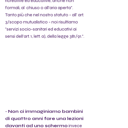
ricreative ed educative, anche non  
formali, al  chiuso o all'aria aperta".  
Tanto più che nel nostro statuto - all' art. 
3/scopo mutualistico - noi risultiamo 
"servizi socio-sanitari ed educativi ai 
sensi dell’art. 1, lett. a), della legge 381/91.".
- 
Non ci immaginiamo bambini 
di quattro anni fare una lezioni 
davanti ad uno schermo
 invece 