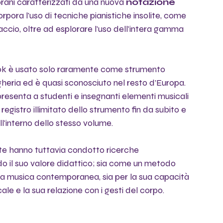
rani caratterizzati da una nuova 
notazione 
corpora l'uso di tecniche pianistiche insolite, come 
accio, oltre ad esplorare l'uso dell'intera gamma 
ékok è usato solo raramente come strumento 
gheria ed è quasi sconosciuto nel resto d’Europa. 
esenta a studenti e insegnanti elementi musicali 
 registro illimitato dello strumento fin da subito e 
ll'interno dello stesso volume.
rte hanno tuttavia condotto ricerche 
ndo il suo valore didattico; sia come un metodo 
lla musica contemporanea, sia per la sua capacità 
le e la sua relazione con i gesti del corpo.