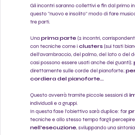
Gli incontri saranno collettivi e fin dal primo
questo “nuovo e insolito” modo di fare musica c
tre parti.
Una 
prima parte
 (2 incontri, corrispondenti
con tecniche come i 
clusters
 (sui tasti bian
dell’avambraccio, del palmo, del lato o del do
casi possono essere usati anche dei guanti); 
direttamente sulle corde del pianoforte; 
per
cordiera del pianoforte…
Questo avverrà tramite piccole sessioni di 
i
individuali e a gruppi.
In questa fase l’obiettivo sarà duplice: far 
pr
tecniche e allo stesso tempo fargli percepir
nell’esecuzione
, sviluppando una sintoni