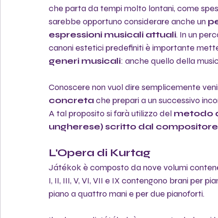
che parta da tempi molto lontani, come spesso
sarebbe opportuno considerare anche un 
pe
espressioni musicali attuali
. In un per
canoni estetici predefiniti è importante metter
generi musicali
: anche quello della mus
Conoscere non vuol dire semplicemente venire
concreta
 che prepari a un successivo inco
A tal proposito si farà utilizzo del 
metodo di
ungherese) scritto dal compositore
L'Opera di Kurtag
Játékok è composto da nove volumi contenenti
I, II, III, V, VI, VII e IX contengono brani per p
piano a quattro mani e per due pianoforti.