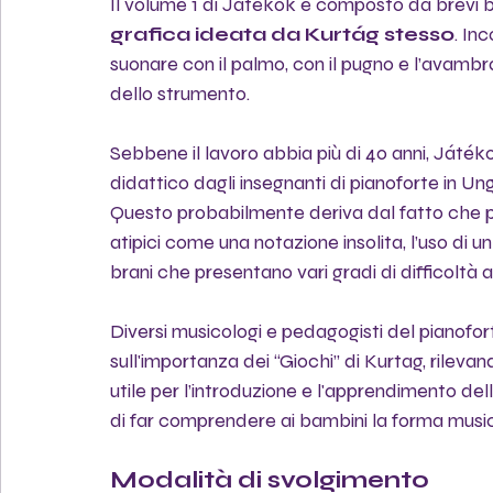
Il volume 1 di Játékok è composto da brevi b
grafica ideata da Kurtág stesso
. In
suonare con il palmo, con il pugno e l’avambr
dello strumento.
Sebbene il lavoro abbia più di 40 anni, Ját
didattico dagli insegnanti di pianoforte in Un
Questo probabilmente deriva dal fatto che pr
atipici come una notazione insolita, l’uso di un
brani che presentano vari gradi di difficoltà a
Diversi musicologi e pedagogisti del pianofo
sull'importanza dei “Giochi” di Kurtag, rileva
utile per l’introduzione e l'apprendimento de
di far comprendere ai bambini la forma musica
Modalità di svolgimento