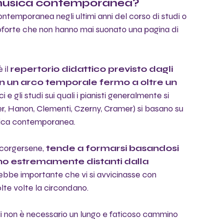
a musica contemporanea?
ontemporanea negli ultimi anni del corso di studi o 
anoforte che non hanno mai suonato una pagina di 
il 
repertorio didattico previsto dagli 
in un arco temporale fermo a oltre un 
i e gli studi sui quali i pianisti generalmente si 
r, Hanon, Clementi, Czerny, Cramer) si basano su 
sica contemporanea.
ccorgersene, 
tende a formarsi basandosi 
ono estremamente distanti dalla 
ebbe importante che vi si avvicinasse con 
lte volte la circondano. 
ali non è necessario un lungo e faticoso cammino 