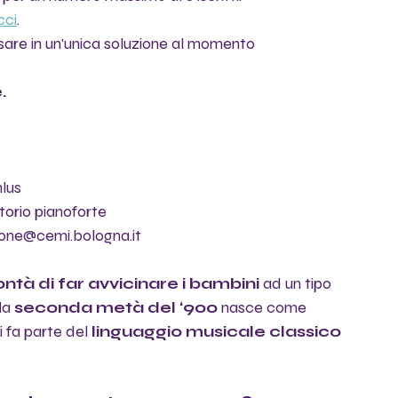
cci
.
rsare in un'unica soluzione al momento 
.
lus
torio pianoforte
ione@cemi.bologna.it 
ontà di far avvicinare i bambini 
ad un tipo 
la 
seconda metà del ‘900
 nasce come 
 fa parte del
 linguaggio musicale classico 