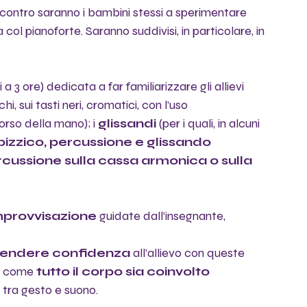
 incontro saranno i bambini stessi a sperimentare 
ol pianoforte. Saranno suddivisi, in particolare, in 
 a 3 ore) dedicata a far familiarizzare gli allievi 
chi, sui tasti neri, cromatici, con l’uso 
rso della mano); i 
glissandi
 (per i quali, in alcuni 
pizzico, percussione e glissando
cussione sulla cassa armonica o sulla 
mprovvisazione
 guidate dall’insegnante, 
endere confidenza 
all’allievo con queste 
e come 
tutto il corpo sia coinvolto 
a tra gesto e suono.