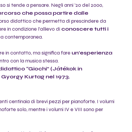
 si tende a pensare. Negli anni ’20 del 2000, 
rcorso che possa partire dalle 
corso didattico che permetta di prescindere da 
e in condizione l’allievo di 
conoscere tutti i 
ica contemporanea. 
 in contatto, ma significa fare 
un’esperienza 
ntro con la musica stessa.
dattico “Giochi” (Játékok in 
 Gyorgy Kurtag nel 1973.
 centinaia di brevi pezzi per pianoforte. I volumi 
ianoforte solo, mentre i volumi IV e VIII sono per 