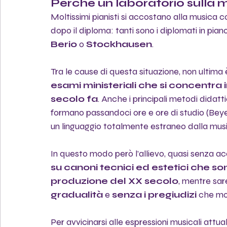
Perché un laboratorio sull
Moltissimi pianisti si accostano alla musica c
dopo il diploma: tanti sono i diplomati in pi
Berio
 o 
Stockhausen
. 
Tra le cause di questa situazione, non ultima è 
esami ministeriali che si concentra 
secolo fa
. Anche i principali metodi didattic
formano passandoci ore e ore di studio (Beye
un linguaggio totalmente estraneo dalla mu
In questo modo però l’allievo, quasi senza a
su canoni tecnici ed estetici che s
produzione del XX secolo
, mentre sar
gradualità
 e 
senza i pregiudizi
 che mo
Per avvicinarsi alle espressioni musicali attu