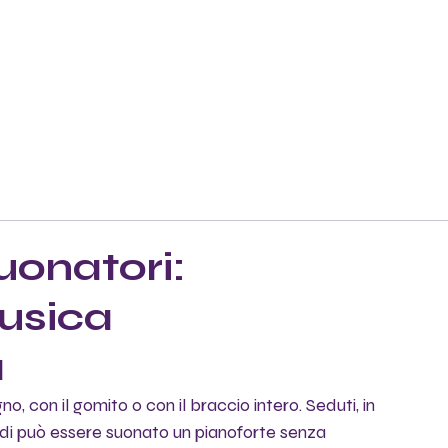
uonatori:
musica
a
o, con il gomito o con il braccio intero. Seduti, in 
di può essere suonato un pianoforte senza 