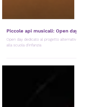
Piccole api musicali: Open day
Open day dedicato al progetto alternativo
alla scuola d’infanzia