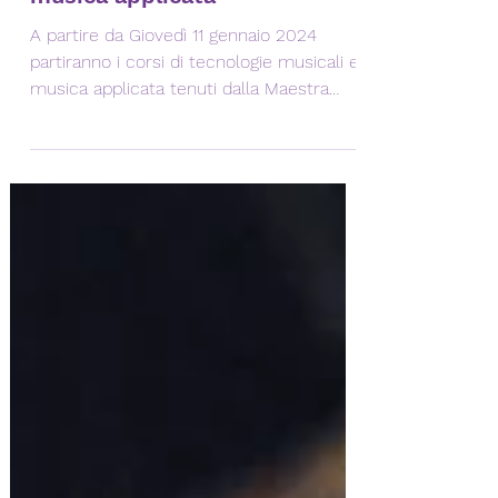
Corsi di tecnologie musicali e
musica applicata
A partire da Giovedì 11 gennaio 2024
partiranno i corsi di tecnologie musicali e
musica applicata tenuti dalla Maestra
Giorgia Lo Bianco