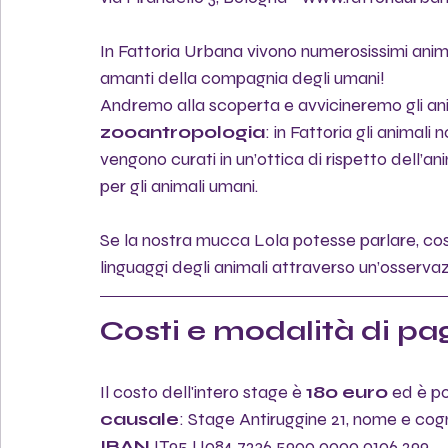
In Fattoria Urbana vivono numerosissimi animali
amanti della compagnia degli umani! 
Andremo alla scoperta e avvicineremo gli anima
zooantropologia
: in Fattoria gli animal
vengono curati in un’ottica di rispetto dell’a
per gli animali umani. 
Se la nostra mucca Lola potesse parlare, cos
linguaggi degli animali attraverso un’osservaz
Costi e modalità di p
Il costo dell'intero stage è 
180 euro
 ed è p
causale
: Stage Antiruggine 21, nome e co
IBAN
IT95 U084 7236 5900 0000 0106 299