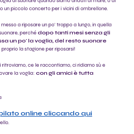
oglia di suonare quando siamo andati al mare, o di 
 un piccolo concerto per i vicini di ombrellone. 
 messo a riposare un po' troppo a lungo, in quella 
 suonare, perché 
dopo tanti mesi senza gli 
sa un po' la voglia, del resto suonare 
è proprio la stagione per riposarsi! 
 ritroviamo, ce le raccontiamo, ci ridiamo sù e 
ovare la voglia: 
con gli amici è tutta 
a
pilato online cliccando qui
ello.