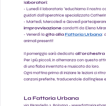
l
aboratori:
- Lunedì il laboratorio "educhiamo il nostro c
guidati dall'operatrice specializzata Catheri
- Martedì, Mercoledì e Giovedì parteciperann
improvvisazione 
condotti da Elena Mira
- Venerdì la 
gita alla 
Fattoria Urbana
: 
animali presenti! 
Il pomeriggio sarà dedicato 
all'orchestra
Per i più piccoli, in alternanza con questa atti
di una fiaba inventata e musicata da loro.
Ogni mattina prima di iniziare le lezioni ci rit
canzoni preferite, traducendole dall'inglese 
La Fattoria Urbana
via Pirandello 3, Bologna - www.fattoriaurban