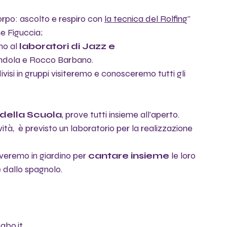
orpo: ascolto e respiro con 
la tecnica del Rolfing
" 
ne Figuccia;
o al 
laboratori di Jazz e 
ndola e Rocco Barbano.
divisi in gruppi visiteremo e conosceremo tutti gli 
 della Scuola
, prove tutti insieme all'aperto.
vità,  è previsto un laboratorio per la realizzazione 
roveremo in giardino per 
cantare insieme
 le loro 
e dallo spagnolo.
abo.it