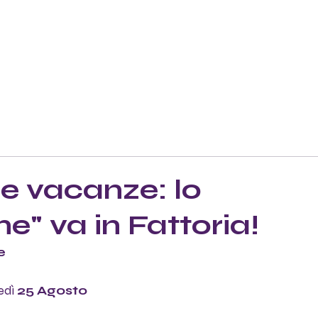
le vacanze: lo
e" va in Fattoria!
e
edì 
25 Agosto