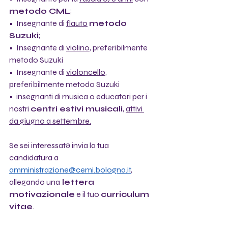
metodo CML
;
•  Insegnante di 
flauto
metodo 
Suzuki
;
•⁠  ⁠Insegnante di 
violino
, preferibilmente 
metodo Suzuki
•⁠  ⁠⁠Insegnante di 
violoncello
, 
preferibilmente metodo Suzuki 
•⁠  ⁠⁠insegnanti di musica o educatori per i 
nostri 
centri estivi musicali
, 
attivi 
da giugno a settembre.
Se sei interessatə invia la tua 
candidatura a 
amministrazione@cemi.bologna.it
, 
allegando una
 lettera 
motivazionale
 e il tuo 
curriculum 
vitae
.