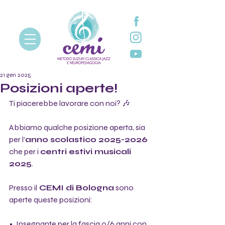
21 gen 2025
Posizioni aperte!
Ti piacerebbe lavorare con noi? 🎶
Abbiamo qualche posizione aperta, sia 
per l’
anno scolastico 2025-2026
che per i 
centri estivi musicali 
2025
.
Presso il
 CEMI di Bologna
 sono 
aperte queste posizioni:
•  Insegnante per la 
fascia 0/6 anni
 con 