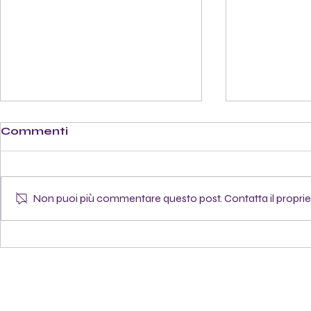
Commenti
Non puoi più commentare questo post. Contatta il proprieta
IC 13: tutti i corsi per l'a.s.
IC13: Dida
26/27
composizi
processi c
per la scu
secondari