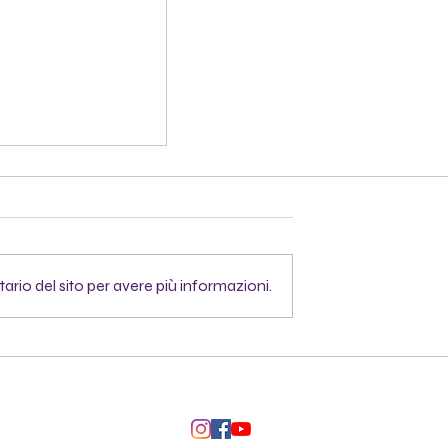
rio del sito per avere più informazioni.
ttica della
one e dei
reativi sonori
ola
a di primo