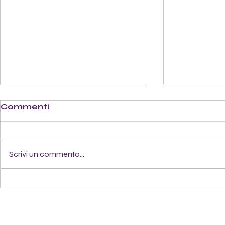
Commenti
Scrivi un commento...
IC 13: tutti i corsi attivati
Stage Ant
o da confermare per
nel Castel
l'a.s. 26/27
di Castell