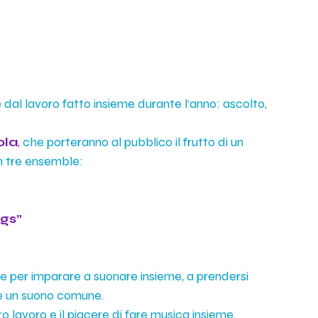
al lavoro fatto insieme durante l’anno: ascolto, 
ola
,
 che porteranno al pubblico il frutto di un 
in tre ensemble:
ngs”
 per imparare a suonare insieme, a prendersi 
ire un suono comune.
ro lavoro e il piacere di fare musica insieme.