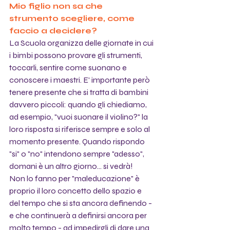
Mio figlio non sa che 
strumento scegliere, come 
faccio a decidere?
La Scuola organizza delle giornate in cui 
i bimbi possono provare gli strumenti, 
toccarli, sentire come suonano e 
conoscere i maestri. E' importante però 
tenere presente che si tratta di bambini 
davvero piccoli: quando gli chiediamo, 
ad esempio, "vuoi suonare il violino?" la 
loro risposta si riferisce sempre e solo al 
momento presente. Quando rispondo 
"si" o "no" intendono sempre "adesso", 
domani è un altro giorno... si vedrà!
Non lo fanno per "maleducazione" è 
proprio il loro concetto dello spazio e 
del tempo che si sta ancora definendo - 
e che continuerà a definirsi ancora per 
molto tempo - ad impedirgli di dare una 