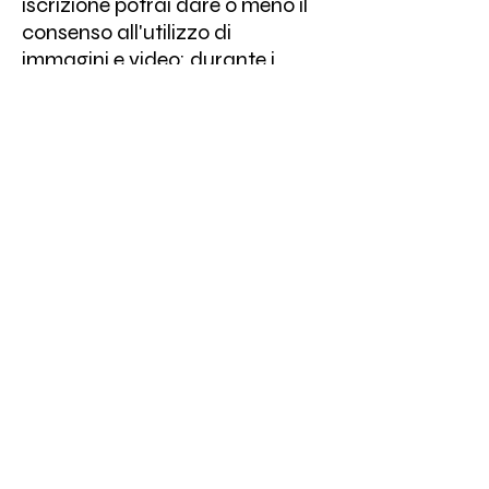
iscrizione potrai dare o meno il
consenso all'utilizzo di
immagini e video: durante i
concerti e gli eventi della Scuola
spesso facciamo foto che
usiamo poi solo sui nostri canali,
con l'unico scopo di mostrare le
attività della Scuola, per noi
molto importante ai fini di
diffondere il metodo della
musica ai bambini; in nessun
caso viene concesso l'utilizzo a
terze parti.
Puoi leggere l'informativa
integrale cliccando qui
Clicca su REGISTRATI per
aprire il modulo di Iscrizione.