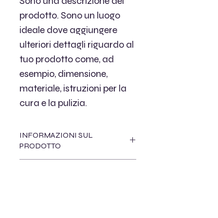
Sono una descrizione del 
prodotto. Sono un luogo 
ideale dove aggiungere 
ulteriori dettagli riguardo al 
tuo prodotto come, ad 
esempio, dimensione, 
materiale, istruzioni per la 
cura e la pulizia.  
INFORMAZIONI SUL
PRODOTTO
Sono un dettaglio sul prodotto. Sono 
RESTITUZIONE E RIMBORSO
un luogo ideale dove aggiungere 
ulteriori dettagli sul tuo prodotto 
Sono una politica di restituzione e 
come, ad esempio, dimensione, 
INFORMAZIONI DI
rimborso. Sono un luogo ideale dove 
materiale, istruzioni per la cura e la 
SPEDIZIONE
far sapere ai tuoi clienti cosa fare nel 
pulizia. Questo è anche uno spazio 