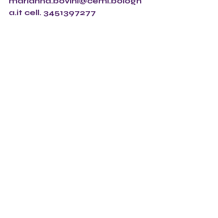
marianna.bovini@cemi.bologn
a.it cell. 3451397277 