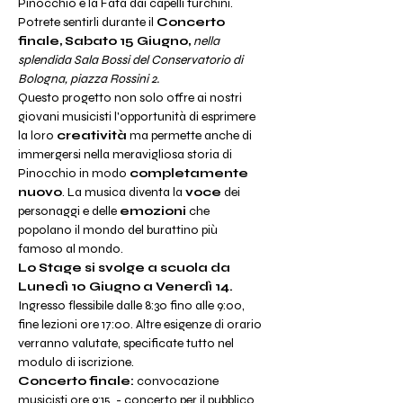
Pinocchio e la Fata dai capelli turchini.
Potrete sentirli durante il 
Concerto 
finale, Sabato 15 Giugno, 
nella 
splendida Sala Bossi del Conservatorio di 
Bologna, piazza Rossini 2.
Questo progetto non solo offre ai nostri 
giovani musicisti l'opportunità di esprimere 
la loro 
creatività
 ma permette anche di 
immergersi nella meravigliosa storia di 
Pinocchio in modo 
completamente 
nuovo
. La musica diventa la 
voce
 dei 
personaggi e delle 
emozioni
 che 
popolano il mondo del burattino più 
famoso al mondo.
Lo Stage si svolge a scuola da 
Lunedì 10 Giugno a Venerdì 14.
Ingresso flessibile dalle 8:30 fino alle 9:00, 
fine lezioni ore 17:00. Altre esigenze di orario 
verranno valutate, specificate tutto nel 
modulo di iscrizione.
Concerto finale: 
convocazione 
musicisti ore 9:15  - concerto per il pubblico 