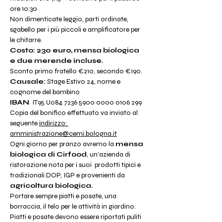
ore 10:30
Non dimenticate leggio, parti ordinate, 
sgabello per i più piccoli e amplificatore per 
le chitarre.
Costo: 230 euro, mensa biologica 
e due merende incluse.
Sconto primo fratello €210, secondo €190.
Causale:
 Stage Estivo 24, nome e 
cognome del bambino
IBAN 
 IT95 U084 7236 5900 0000 0106 299
Copia del bonifico effettuato va inviato al 
seguente 
indirizzo:
amministrazione@cemi.bologna.it
Ogni giorno per pranzo avremo la 
mensa 
biologica di Cirfood
, un’azienda di 
ristorazione nota per i suoi  prodotti tipici e 
tradizionali DOP, IGP e provenienti da 
agricoltura biologica.
Portare sempre piatti e posate, una 
borraccia, il telo per le attività in giardino. 
Piatti e posate devono essere riportati puliti 