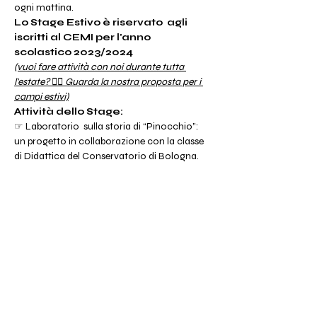
ogni mattina.
Lo Stage Estivo è riservato  agli 
iscritti al CEMI per l'anno 
scolastico 2023/2024
(vuoi fare attività con noi durante tutta 
l'estate? 👉🏻 Guarda la nostra proposta per i 
campi estivi)
Attività dello Stage:
☞ Laboratorio  sulla storia di “Pinocchio”: 
un progetto in collaborazione con la classe 
di Didattica del Conservatorio di Bologna.
☞ Orchestra: divisi per sezione e tutti 
insieme;
☞ Musica da camera solo per i grandi
☞ L. V. Beethoven e la quinta sinfonia: la 
storia del grande compositore e un 
coreografia di body percussion
☞ Laboratorio di danze:  dalle coreografie 
a come vengono suonate.
☞ Giochi musicali in giardino.
Le iscrizioni scadono sabato  25 