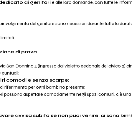
dicato ai genitori 
e alle loro domande, con tutte le inform
 coinvolgimento del genitore sono necessari durante tutta la durat
limitati.
zione di prova
via San Donnino 4 (ingresso dal vialetto pedonale del civico 2) cinq
e puntuali;
iti comodi e senza scarpe
;
 di riferimento per ogni bambino presente;
i possono aspettare comodamente negli spazi comuni, c'è una zon
re avvisa subito se non puoi venire: ci sono bimbi