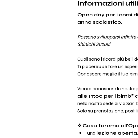
Informazioni utili
Open day per i corsi di
anno scolastico.
Possono svilupparsi infinite
Shinichi Suzuki
Quali sono i ricordi più belli 
Ti piacerebbe fare un’esper
Conoscere meglio il tuo bi
Vieni a conoscere la nostra 
alle 17:00 per i bimb* 
nella nostra sede di via San
Solo su prenotazione, posti li
❖ 
Cosa faremo all'Op
una 
lezione aperta,