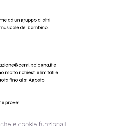
me ad un gruppo di altri 
à musicale del bambino. 
azione@cemi.bologna.it
 e 
molto richiesti e limitati e 
uota fino al 31 Agosto.
ime prove!
che e cookie funzionali.