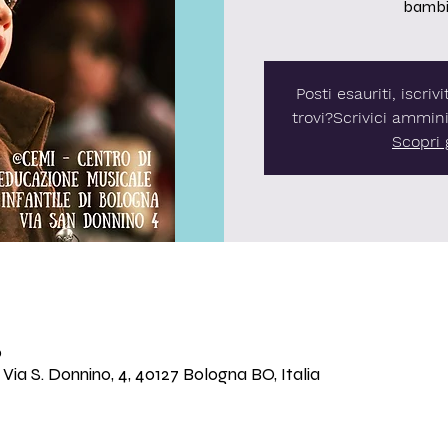
bambin
Posti esauriti, iscrivi
trovi?Scrivici ammin
Scopri g
0
 Via S. Donnino, 4, 40127 Bologna BO, Italia