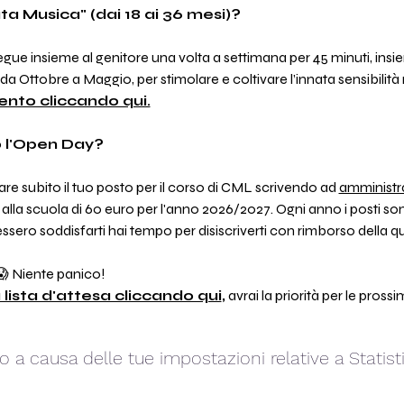
a Musica" (dai 18 ai 36 mesi)?
ue insieme al genitore una volta a settimana per 45 minuti, insie
 da Ottobre a Maggio, per stimolare e coltivare l’innata sensibilit
nto cliccando qui.
 l'Open Day?
re subito il tuo posto per il corso di CML scrivendo ad 
amministr
 alla scuola di 60 euro per l'anno 2026/2027. Ogni anno i posti sono 
vessero soddisfarti hai tempo per disiscriverti con rimborso della q
 Niente panico!
a lista d'attesa cliccando qui
,
 avrai la priorità per le pross
a causa delle tue impostazioni relative a Statisti