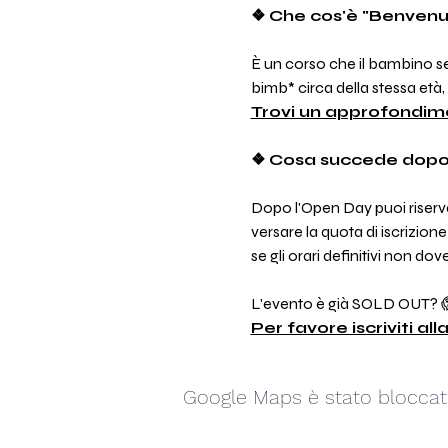
❖ Che cos'è "Benvenut
È un corso che il bambino seg
bimb* circa della stessa età,
Trovi un approfondime
❖ Cosa succede dopo
Dopo l'Open Day puoi riserva
versare la quota di iscrizione
se gli orari definitivi non do
L'evento è già SOLD OUT? 
Per favore iscriviti all
Google Maps è stato bloccato 