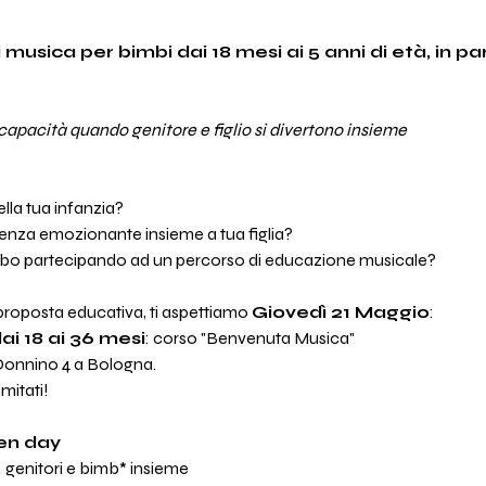
 musica per bimbi dai 18 mesi ai 5 anni di età, in pa
 capacità quando genitore e figlio si divertono insieme
della tua infanzia?
ienza emozionante insieme a tua figlia?
mbo partecipando ad un percorso di educazione musicale?
proposta educativa, ti aspettiamo 
Giovedì 21 Maggio
:
dai 18 ai 36 mesi
: corso "Benvenuta Musica"
 Donnino 4 a Bologna.
mitati!
en day
 
genitori e bimb* insieme