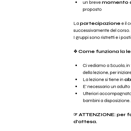
un breve 
momento de
proposto
La 
partecipazione
 e il
successivamente del corso. 
I gruppi sono ristretti e i posti 
❖ 
Come funziona la le
Ci vediamo a Scuola, in 
della lezione, per iniziar
La lezione si tiene in 
ab
E' necessario un adulto
Ulteriori accompagnator
bambini a disposizione.
☞ ATTENZIONE: per favo
d’attesa. 