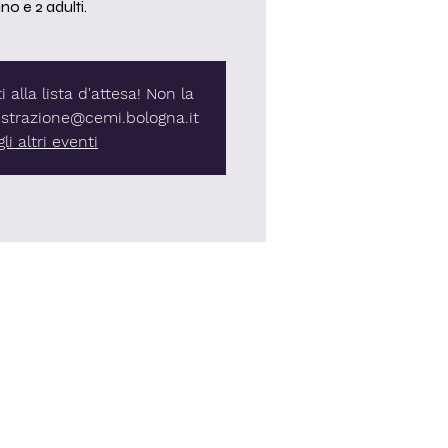
o e 2 adulti.
ti alla lista d'attesa! Non la
istrazione@cemi.bologna.it
li altri eventi