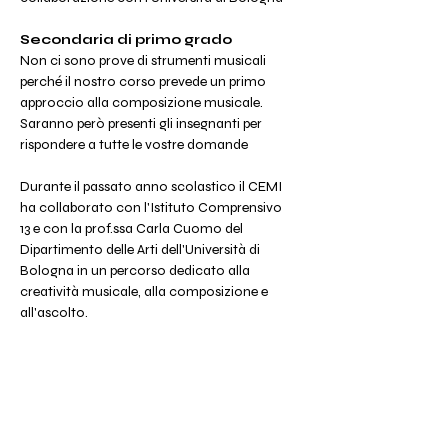
Secondaria di primo grado
Non ci sono prove di strumenti musicali 
perché il nostro corso prevede un primo 
approccio alla composizione musicale. 
Saranno però presenti gli insegnanti per 
rispondere a tutte le vostre domande
Durante il passato anno scolastico il CEMI 
ha collaborato con l'Istituto Comprensivo 
13 e con la prof.ssa Carla Cuomo del 
Dipartimento delle Arti dell'Università di 
Bologna in un percorso dedicato alla 
creatività musicale, alla composizione e 
all'ascolto.
Un progetto nato da una domanda 
semplice: la musica può essere pensata, 
immaginata e creata da tutti, proprio come 
impariamo a leggere e scrivere? 