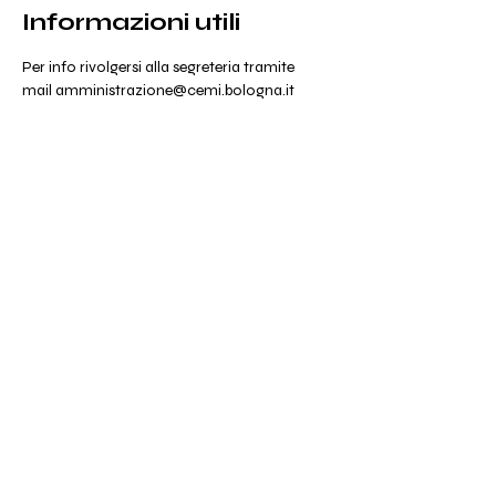
Informazioni utili
Per info rivolgersi alla segreteria tramite 
mail amministrazione@cemi.bologna.it
Condividi
CEMI COOPERATIVA SOCIALE ONLUS
Via San Donnino 4, Bologna
amministrazione@cemi.bologna.it
IBAN IT95 U084
7236 5900 0000 0106
299