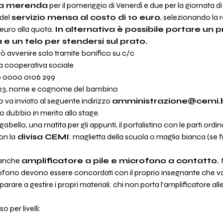
na merenda
 per il pomeriggio di Venerdì e due per la giornata di
del 
servizio mensa al costo di 10 euro
, selezionando la 
euro alla quota. 
In alternativa è possibile portare un p
e un telo per stendersi sul prato.
ò avvenire solo tramite bonifico su c/c
 cooperativa sociale
0 0000 0106 299
 23, nome e cognome del bambino
 va inviato al seguente indirizzo 
amministrazione@cemi.b
ro dubbio in merito allo stage.
sgabello, una matita per gli appunti, il portalistino con le parti ordin
on la
 divisa CEMI
: maglietta della scuola o maglia bianca (se 
anche 
amplificatore a pile e microfono a contatto. 
rofono devono essere concordati con il proprio insegnante che va
are a gestire i propri materiali: chi non porta l'amplificatore all
per livelli: