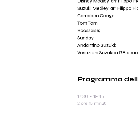
Disney Medley  arr Filippo Fio
Suzuki Medley  arr Filippo Fio
Carraiben Conga;
Tom Tom;
Ecossaise;
Sunday;
Andantino Suzuki;
Variazioni Suzuki in RE, s
Programma dell
17:30 - 19:45
2 ore 15 minuti