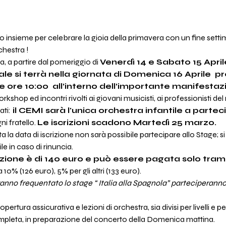
 insieme per celebrare la gioia della primavera con un fine setti
chestra !
a, a partire dal pomeriggio di 
Venerdì 14 e Sabato 15 April
le si terrà nella giornata di Domenica 16 Aprile  pr
le ore 10:00  all’interno dell’importante manifestaz
kshop ed incontri rivolti ai giovani musicisti, ai professionisti de
ati:
 il CEMI sarà l'unica orchestra infantile a partec
 fratello. 
Le iscrizioni scadono Martedì 25 marzo.
 la data di iscrizione non sarà possibile partecipare allo Stage; si
e in caso di rinuncia.
zione è di 140 euro e può essere pagata solo trami
10% (126 euro), 5% per gli altri (133 euro).
anno frequentato lo stage “ Italia alla Spagnola” parteciperann
ura assicurativa e lezioni di orchestra, sia divisi per livelli e pe
mpleta, in preparazione del concerto della Domenica mattina.