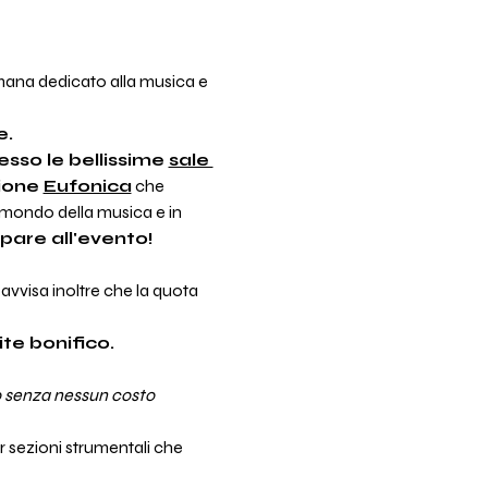
mana dedicato alla musica e 
e.
esso le bellissime 
sale 
ione 
Eufonica
 che 
l mondo della musica e in 
ipare all'evento!
 avvisa inoltre che la quota 
te bonifico.
o senza nessun costo 
r sezioni strumentali che 