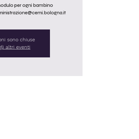
 modulo per ogni bambino
mministrazione@cemi.bologna.it
ioni sono chiuse
li altri eventi