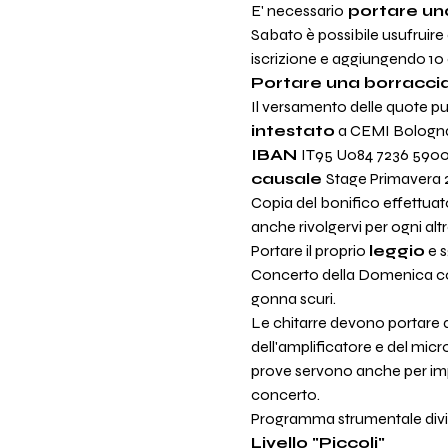
E' necessario
 portare u
Sabato è possibile usufruire 
iscrizione e aggiungendo 10 
Portare una borraccia 
Il versamento delle quote pu
intestato
 a CEMI Bologna
IBAN 
IT95 U084 7236 590
causale 
Stage Primavera
Copia del bonifico effettuato
anche rivolgervi per ogni alt
Portare il proprio 
leggio
 e 
Concerto della Domenica c
gonna scuri.
Le chitarre devono portare 
dell'amplificatore e del mic
prove servono anche per impar
concerto.
Programma strumentale diviso 
Livello "Piccoli"