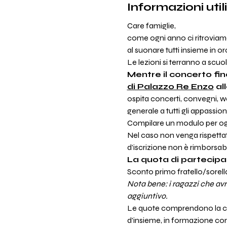
Informazioni utili
Care famiglie,
come ogni anno ci ritroviamo
al suonare tutti insieme in or
Le lezioni si terranno a scuol
Mentre il concerto fina
di Palazzo Re Enzo
 al
ospita concerti, convegni, wor
generale a tutti gli appassion
Compilare un modulo per ogni
Nel caso non venga rispettata
d’iscrizione non è rimborsabil
La quota di partecipa
Sconto primo fratello/sorella 
Nota bene: i ragazzi che avr
aggiuntivo.
Le quote comprendono la copert
d'insieme, in formazione co