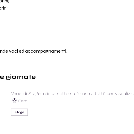
rini;
rini;
econde voci ed accompagnamenti.
e giornate
Venerdì Stage: clicca sotto su "mostra tutti" per visualizz
Cemi
stage