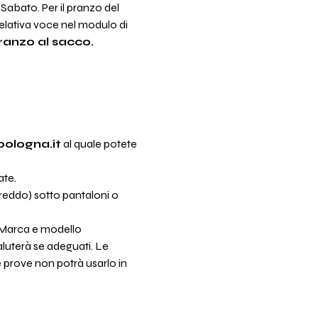
 Sabato. Per il pranzo del 
relativa voce nel modulo di 
ranzo al sacco. 
ologna.it
 al quale potete 
ate.
freddo) sotto pantaloni o 
Marca e modello 
luterà se adeguati. Le 
e prove non potrà usarlo in 