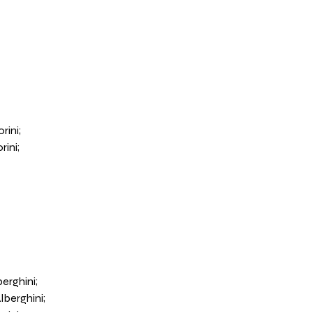
rini;
rini;
erghini;
lberghini;