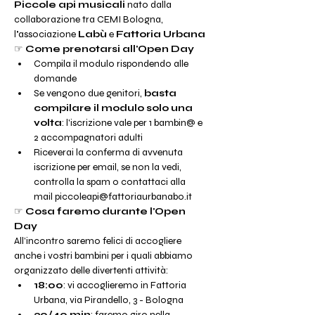
Piccole api musicali
 nato dalla 
collaborazione tra CEMI Bologna, 
l
'
associazione
 Labù
 e 
Fattoria Urbana
☞ 
Come prenotarsi all'Open Day
Compila il modulo rispondendo alle 
domande
Se vengono due genitori, 
basta 
compilare il modulo solo una 
volta
: l'iscrizione vale per 1 bambin@ e 
2 accompagnatori adulti
Riceverai la conferma di avvenuta 
iscrizione per email, se non la vedi, 
controlla la spam o contattaci alla 
mail piccoleapi@fattoriaurbanabo.it
☞ 
Cosa faremo durante l'Open 
Day
All’incontro saremo felici di accogliere 
anche i vostri bambini per i quali abbiamo 
organizzato delle divertenti attività:
18:00
: vi accoglieremo in Fattoria 
Urbana, via Pirandello, 3 - Bologna
30/40 min
: faremo giro nella 