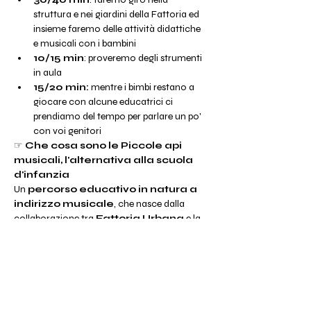
struttura e nei giardini della Fattoria ed 
insieme faremo delle attività didattiche 
e musicali con i bambini
10/15 min
: proveremo degli strumenti 
in aula
15/20 min: 
mentre i bimbi restano a 
giocare con alcune educatrici ci 
prendiamo del tempo per parlare un po' 
con voi genitori
☞ 
Che cosa sono le Piccole api 
musicali, l'alternativa alla scuola 
d'infanzia
Un 
percorso educativo in natura a 
indirizzo musicale
, che nasce dalla 
collaborazione tra 
Fattoria Urbana
 e la 
Scuola di musica 
CEMI Bologna.
☞ 
A chi è rivolto
Il percorso educativo si rivolge a bambini e 
bambine 
dai 3 ai 5 anni
 con numero di 
posti limitati.
☞ 
Leggi tutte le info sul progetto 