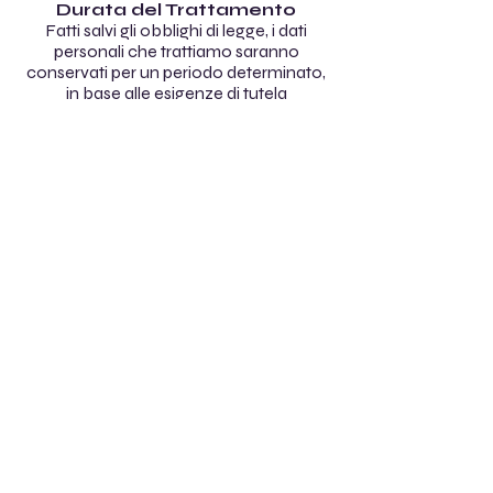
Durata del Trattamento
Fatti salvi gli obblighi di legge, i dati
personali che trattiamo saranno
conservati per un periodo determinato,
in base alle esigenze di tutela
giurisdizionale dei diritti e di esigenze ed
adempimenti contrattuali, anche stabiliti
dalla legge e in ogni caso per tutto il
tempo utile a gestire la segnalazione.
I tuoi diritti
In qualsiasi momento potrai esercitare i
diritti di cui agli art. 15, 16, 17, 18, 20 e 21 del
Regolamento UE 2016/679, inviandoci
una comunicazione scritta al seguente
indirizzo
amministrazione@cemi.bologna.it
Potrai richiedere: la conferma
dell’esistenza o meno di tuoi dati
personali nelle nostre banche dati,
verificarne l’esattezza o richiederne
l'aggiornamento, la rettifica,
l'integrazione; l’accesso, la rettifica, la
cancellazione dei tuoi dati personali o la