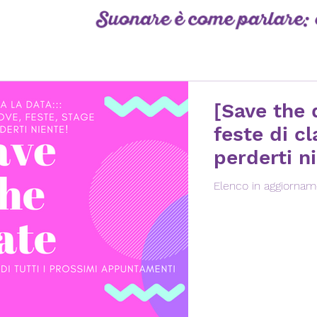
[Save the 
feste di c
perderti n
Elenco in aggiorname