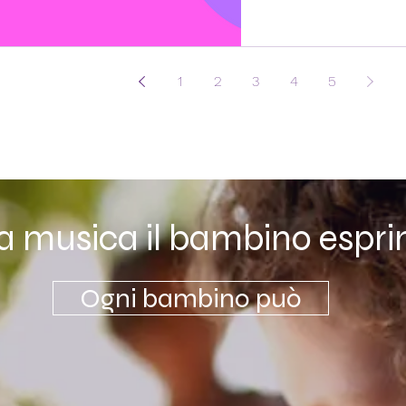
1
2
3
4
5
la musica il bambino espri
Ogni bambino può