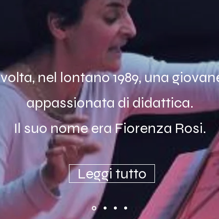
volta, nel lontano 1989, una giovane
appassionata di didattica.
Il suo nome era Fiorenza Rosi.
Leggi tutto