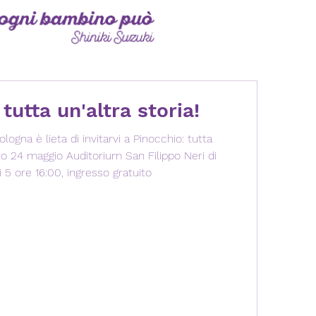
tutta un'altra storia!
lieta di invitarvi a Pinocchio: tutta
Bologna, via Manzoni 5 ore 16:00, ingresso gratuito