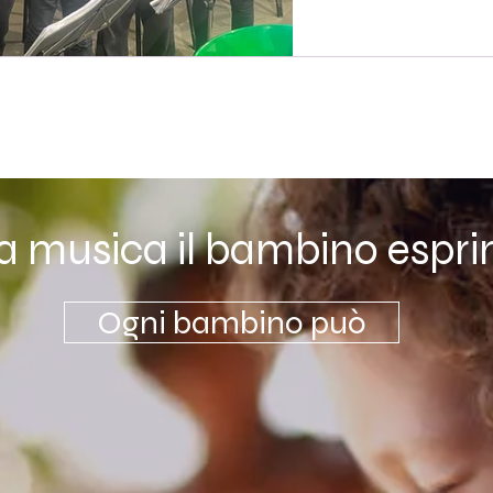
la musica il bambino espri
Ogni bambino può