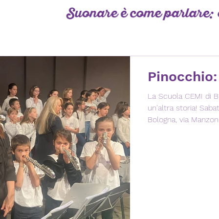
Pinocchio: 
La Scuola CEMI di Bologna è 
un'altra storia! Sabato 24 maggio Auditorium San Filippo Neri di