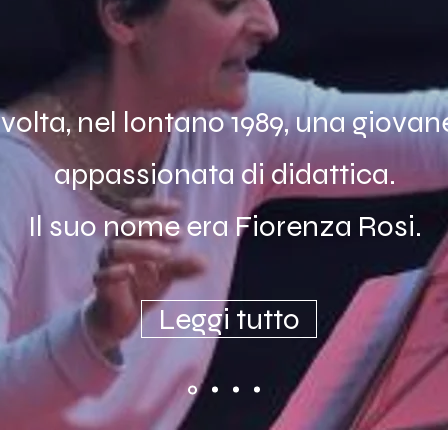
volta, nel lontano 1989, una giovane
appassionata di didattica.
Il suo nome era Fiorenza Rosi.
Leggi tutto