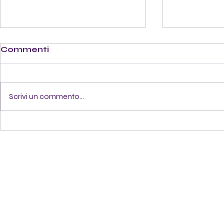
Commenti
Scrivi un commento...
Stage estivo Giugno
OPEN DAY
2026
musica - i
età