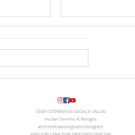
Open day dai 6 anni in 
 Scuola di
nfo per tutte le
CEMI COOPERATIVA SOCIALE ONLUS
Via San Donnino 4, Bologna
amministrazione@cemi.bologna.it
IBAN IT95 U084 7236 5900 0000 0106 299