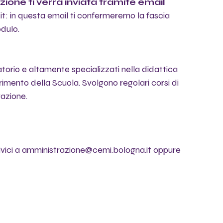
one ti verrà inviata tramite email
t: in questa email ti confermeremo la fascia 
odulo.
atorio e altamente specializzati nella didattica 
imento della Scuola. Svolgono regolari corsi di 
azione.
rivici a amministrazione@cemi.bologna.it oppure 